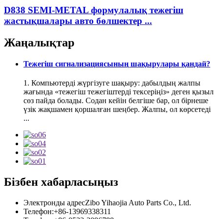
D838 SEMI-METAL формулалық тежегіш
жастықшалары авто бөлшектер ...
Жаңалықтар
Тежегіш сигнализациясының шақырулары қандай?
1. Компьютерді жүргізуге шақыру: дабылдың жалпы
жағында «тежегіш тежегіштерді тексеріңіз» деген қызыл
сөз пайда болады. Содан кейін белгіше бар, ол бірнеше
үзік жақшамен қоршалған шеңбер. Жалпы, ол көрсетеді
...
Бізбен хабарласыңыз
Электронды адрес
Zibo Yihaojia Auto Parts Co., Ltd.
Телефон:
+86-13969338311