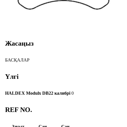
Жасаңыз
БАСҚАЛАР
Үлгі
HALDEX Modulx DB22 калибрі
0
REF NO.
Зауыт
Сан
Сан