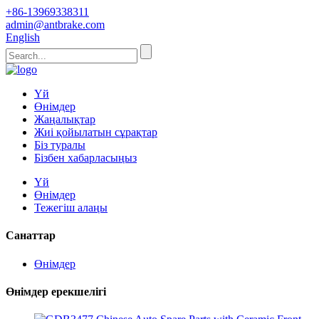
+86-13969338311
admin@antbrake.com
English
Үй
Өнімдер
Жаңалықтар
Жиі қойылатын сұрақтар
Біз туралы
Бізбен хабарласыңыз
Үй
Өнімдер
Тежегіш алаңы
Санаттар
Өнімдер
Өнімдер ерекшелігі