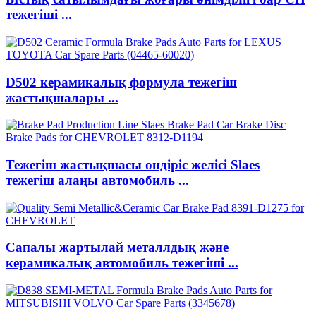
тежегіші ...
D502 керамикалық формула тежегіш
жастықшалары ...
Тежегіш жастықшасы өндіріс желісі Slaes
тежегіш алаңы автомобиль ...
Сапалы жартылай металлдық және
керамикалық автомобиль тежегіші ...