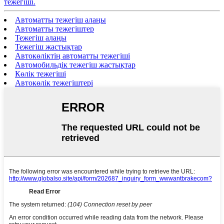
тежегіші.
Автоматты тежегіш алаңы
Автоматты тежегіштер
Тежегіш алаңы
Тежегіш жастықтар
Автокөліктің автоматты тежегіші
Автомобильдік тежегіш жастықтар
Көлік тежегіші
Автокөлік тежегіштері