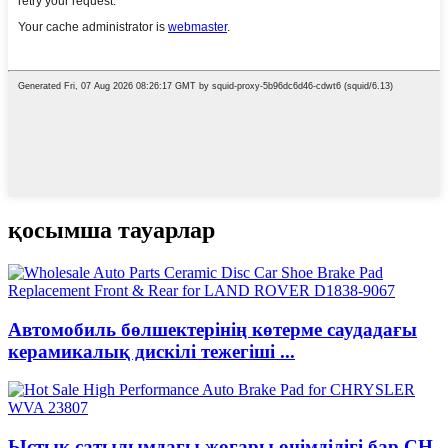
қосымша тауарлар
Автомобиль бөлшектерінің көтерме саудадағы
керамикалық дискілі тежегіші ...
Ыстық сатылымдағы жоғары өнімділігі бар CH