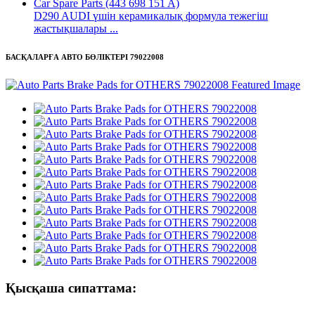
D290 AUDI үшін керамикалық формула тежегіш
жастықшалары ...
БАСҚАЛАРҒА АВТО БӨЛІКТЕРІ 79022008
Қысқаша сипаттама: