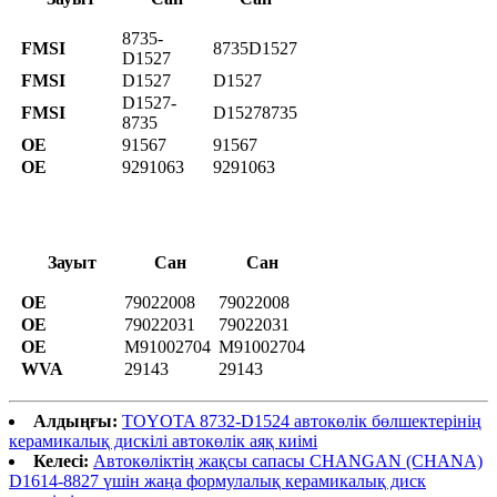
8735-
FMSI
8735D1527
D1527
FMSI
D1527
D1527
D1527-
FMSI
D15278735
8735
OE
91567
91567
OE
9291063
9291063
Зауыт
Сан
Сан
OE
79022008
79022008
OE
79022031
79022031
OE
M91002704
M91002704
WVA
29143
29143
Алдыңғы:
TOYOTA 8732-D1524 автокөлік бөлшектерінің
керамикалық дискілі автокөлік аяқ киімі
Келесі:
Автокөліктің жақсы сапасы CHANGAN (CHANA)
D1614-8827 үшін жаңа формулалық керамикалық диск