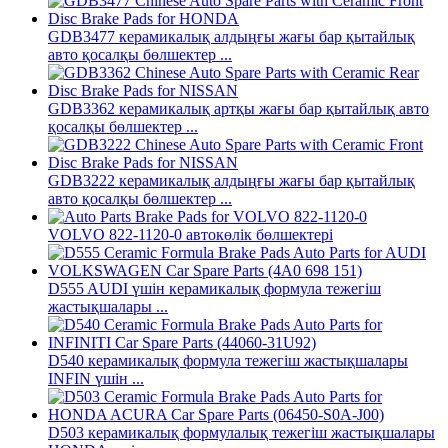
GDB3477 керамикалық алдыңғы жағы бар қытайлық
авто қосалқы бөлшектер ...
GDB3362 керамикалық артқы жағы бар қытайлық авто
қосалқы бөлшектер ...
GDB3222 керамикалық алдыңғы жағы бар қытайлық
авто қосалқы бөлшектер ...
VOLVO 822-1120-0 автокөлік бөлшектері
D555 AUDI үшін керамикалық формула тежегіш
жастықшалары ...
D540 керамикалық формула тежегіш жастықшалары
INFIN үшін ...
D503 керамикалық формулалық тежегіш жастықшалары