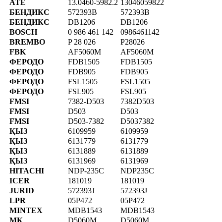
ATE
13.0460-5982.2
13046059822
БЕНДИКС
572393B
572393B
БЕНДИКС
DB1206
DB1206
BOSCH
0 986 461 142
0986461142
BREMBO
P 28 026
P28026
FBK
AF5060M
AF5060M
ФЕРОДО
FDB1505
FDB1505
ФЕРОДО
FDB905
FDB905
ФЕРОДО
FSL1505
FSL1505
ФЕРОДО
FSL905
FSL905
FMSI
7382-D503
7382D503
FMSI
D503
D503
FMSI
D503-7382
D5037382
ҚЫЗ
6109959
6109959
ҚЫЗ
6131779
6131779
ҚЫЗ
6131889
6131889
ҚЫЗ
6131969
6131969
HITACHI
NDP-235C
NDP235C
ICER
181019
181019
JURID
572393J
572393J
LPR
05P472
05P472
MINTEX
MDB1543
MDB1543
МК
D5060M
D5060M