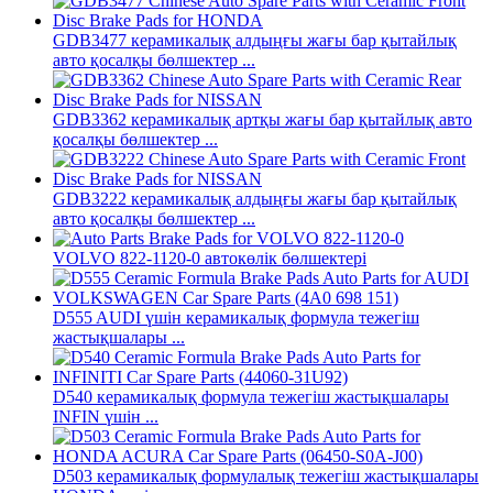
GDB3477 керамикалық алдыңғы жағы бар қытайлық
авто қосалқы бөлшектер ...
GDB3362 керамикалық артқы жағы бар қытайлық авто
қосалқы бөлшектер ...
GDB3222 керамикалық алдыңғы жағы бар қытайлық
авто қосалқы бөлшектер ...
VOLVO 822-1120-0 автокөлік бөлшектері
D555 AUDI үшін керамикалық формула тежегіш
жастықшалары ...
D540 керамикалық формула тежегіш жастықшалары
INFIN үшін ...
D503 керамикалық формулалық тежегіш жастықшалары