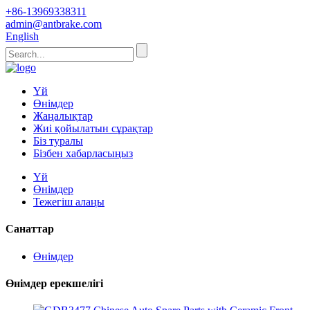
+86-13969338311
admin@antbrake.com
English
Үй
Өнімдер
Жаңалықтар
Жиі қойылатын сұрақтар
Біз туралы
Бізбен хабарласыңыз
Үй
Өнімдер
Тежегіш алаңы
Санаттар
Өнімдер
Өнімдер ерекшелігі