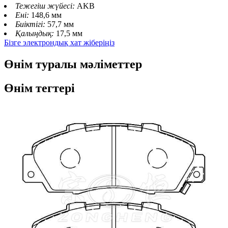
Тежегіш жүйесі:
AKB
Ені:
148,6 мм
Биіктігі:
57,7 мм
Қалыңдық:
17,5 мм
Бізге электрондық хат жіберіңіз
Өнім туралы мәліметтер
Өнім тегтері