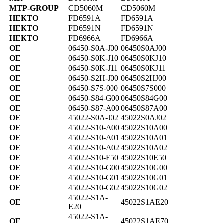
MTP-GROUP
CD5060M
CD5060M
НЕКТО
FD6591A
FD6591A
НЕКТО
FD6591N
FD6591N
НЕКТО
FD6966A
FD6966A
OE
06450-S0A-J00
06450S0AJ00
OE
06450-S0K-J10
06450S0KJ10
OE
06450-S0K-J11
06450S0KJ11
OE
06450-S2H-J00
06450S2HJ00
OE
06450-S7S-000
06450S7S000
OE
06450-S84-G00
06450S84G00
OE
06450-S87-A00
06450S87A00
OE
45022-S0A-J02
45022S0AJ02
OE
45022-S10-A00
45022S10A00
OE
45022-S10-A01
45022S10A01
OE
45022-S10-A02
45022S10A02
OE
45022-S10-E50
45022S10E50
OE
45022-S10-G00
45022S10G00
OE
45022-S10-G01
45022S10G01
OE
45022-S10-G02
45022S10G02
45022-S1A-
OE
45022S1AE20
E20
45022-S1A-
OE
45022S1AE70