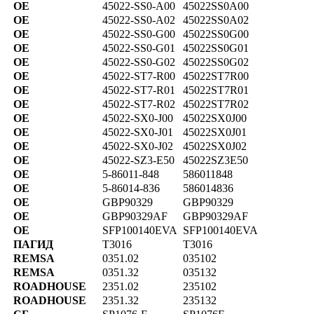
OE
45022-SS0-A00
45022SS0A00
OE
45022-SS0-A02
45022SS0A02
OE
45022-SS0-G00
45022SS0G00
OE
45022-SS0-G01
45022SS0G01
OE
45022-SS0-G02
45022SS0G02
OE
45022-ST7-R00
45022ST7R00
OE
45022-ST7-R01
45022ST7R01
OE
45022-ST7-R02
45022ST7R02
OE
45022-SX0-J00
45022SX0J00
OE
45022-SX0-J01
45022SX0J01
OE
45022-SX0-J02
45022SX0J02
OE
45022-SZ3-E50
45022SZ3E50
OE
5-86011-848
586011848
OE
5-86014-836
586014836
OE
GBP90329
GBP90329
OE
GBP90329AF
GBP90329AF
OE
SFP100140EVA
SFP100140EVA
ПАГИД
T3016
T3016
REMSA
0351.02
035102
REMSA
0351.32
035132
ROADHOUSE
2351.02
235102
ROADHOUSE
2351.32
235132