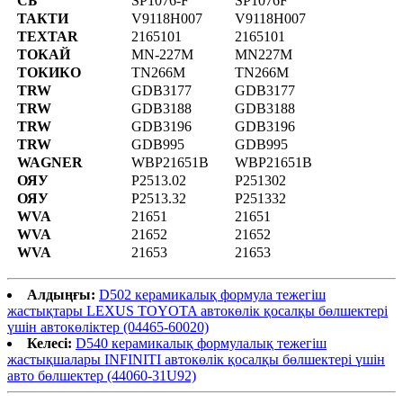
СБ
SP1076-F
SP1076F
ТАКТИ
V9118H007
V9118H007
TEXTAR
2165101
2165101
ТОКАЙ
MN-227M
MN227M
ТОКИКО
TN266M
TN266M
TRW
GDB3177
GDB3177
TRW
GDB3188
GDB3188
TRW
GDB3196
GDB3196
TRW
GDB995
GDB995
WAGNER
WBP21651B
WBP21651B
ОЯУ
P2513.02
P251302
ОЯУ
P2513.32
P251332
WVA
21651
21651
WVA
21652
21652
WVA
21653
21653
Алдыңғы:
D502 керамикалық формула тежегіш
жастықтары LEXUS TOYOTA автокөлік қосалқы бөлшектері
үшін автокөліктер (04465-60020)
Келесі:
D540 керамикалық формулалық тежегіш
жастықшалары INFINITI автокөлік қосалқы бөлшектері үшін
авто бөлшектер (44060-31U92)