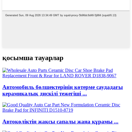
қосымша тауарлар
Автомобиль бөлшектерінің көтерме саудадағы
керамикалық дискілі тежегіші ...
Автокөліктің жақсы сапалы жаңа құрамы ...