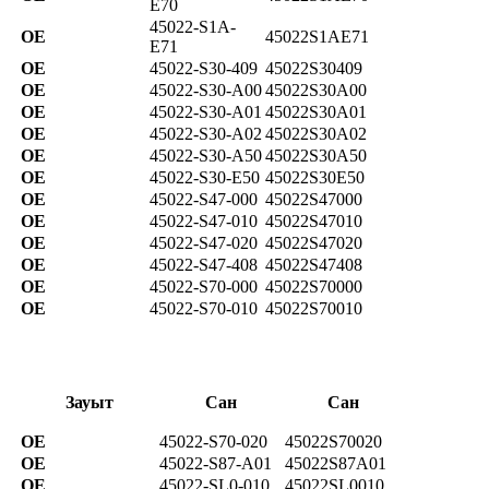
E70
45022-S1A-
OE
45022S1AE71
E71
OE
45022-S30-409
45022S30409
OE
45022-S30-A00
45022S30A00
OE
45022-S30-A01
45022S30A01
OE
45022-S30-A02
45022S30A02
OE
45022-S30-A50
45022S30A50
OE
45022-S30-E50
45022S30E50
OE
45022-S47-000
45022S47000
OE
45022-S47-010
45022S47010
OE
45022-S47-020
45022S47020
OE
45022-S47-408
45022S47408
OE
45022-S70-000
45022S70000
OE
45022-S70-010
45022S70010
Зауыт
Сан
Сан
OE
45022-S70-020
45022S70020
OE
45022-S87-A01
45022S87A01
OE
45022-SL0-010
45022SL0010