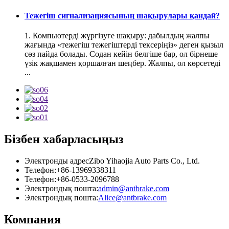
Тежегіш сигнализациясының шақырулары қандай?
1. Компьютерді жүргізуге шақыру: дабылдың жалпы
жағында «тежегіш тежегіштерді тексеріңіз» деген қызыл
сөз пайда болады. Содан кейін белгіше бар, ол бірнеше
үзік жақшамен қоршалған шеңбер. Жалпы, ол көрсетеді
...
Бізбен хабарласыңыз
Электронды адрес
Zibo Yihaojia Auto Parts Co., Ltd.
Телефон:
+86-13969338311
Телефон:
+86-0533-2096788
Электрондық пошта:
admin@antbrake.com
Электрондық пошта:
Alice@antbrake.com
Компания