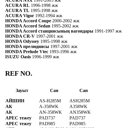
ACURA NSX
1991-2005 жж
ACURA RL
1996-1998 жж
ACURA TL
1995-1998 жж
ACURA Vigor
1992-1994 жж
HONDA Accord Coupe
2000-2002 жж
HONDA Accord Sedan
1995-2002 жж
HONDA Accord станциясының вагондары
1991-1997 жж
HONDA CR-V
1997-2001 жж
HONDA Odyssey
1995-1998 жж
HONDA прелюдиясы
1997-2001 жж
HONDA Prelude Vtec
1993-1996 жж
ISUZU Oasis
1996-1999 жж
REF NO.
Зауыт
Сан
Сан
АЙШИН
AS-H285M
ASH285M
АК
A-358WK
A358WK
АК
AN-358WK
AN358WK
APEC тежеу
PAD737
PAD737
APEC тежеу
PAD985
PAD985