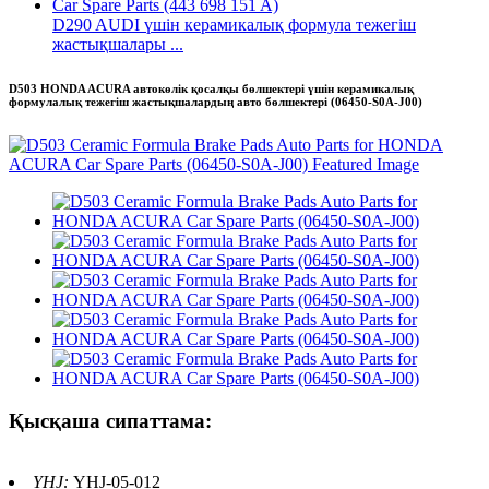
D290 AUDI үшін керамикалық формула тежегіш
жастықшалары ...
D503 HONDA ACURA автокөлік қосалқы бөлшектері үшін керамикалық
формулалық тежегіш жастықшалардың авто бөлшектері (06450-S0A-J00)
Қысқаша сипаттама:
YHJ:
YHJ-05-012