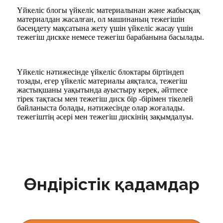
Үйкеліс блогы үйкеліс материалынан және жабысқақ
материалдан жасалған, ол машинаның тежегішін
бәсеңдету мақсатына жету үшін үйкеліс жасау үшін
тежегіш дискке немесе тежегіш барабанына басылады.
Үйкеліс нәтижесінде үйкеліс блоктары біртіндеп
тозады, егер үйкеліс материалы аяқталса, тежегіш
жастықшаны уақытында ауыстыру керек, әйтпесе
тірек тақтасы мен тежегіш диск бір -бірімен тікелей
байланыста болады, нәтижесінде олар жоғалады.
тежегіштің әсері мен тежегіш дискінің зақымдалуы.
Өндірістік қадамдар