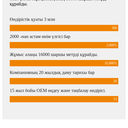
құрайды.
Өндірістік қуаты 3 млн
300
2000 -нан астам өнім үлгісі бар
2,000
%
Жұмыс алаңы 16000 шаршы метрді құрайды.
16,000
%
Компанияның 20 жылдық даму тарихы бар
20
15 жыл бойы OEM өңдеу және таңбалау өндірісі.
15