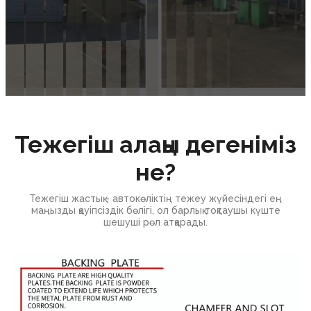
Тежегіш алаңы дегеніміз
не?
Тежегіш жастық - автокөліктің тежеу ​​жүйесіндегі ең
маңызды қауіпсіздік бөлігі, ол барлық тоқтаушы күште
шешуші рөл атқарады.