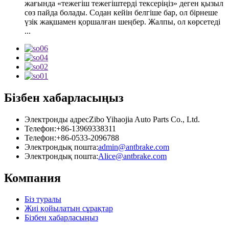
жағында «тежегіш тежегіштерді тексеріңіз» деген қызыл
сөз пайда болады. Содан кейін белгіше бар, ол бірнеше
үзік жақшамен қоршалған шеңбер. Жалпы, ол көрсетеді
...
Бізбен хабарласыңыз
Электронды адрес
Zibo Yihaojia Auto Parts Co., Ltd.
Телефон:
+86-13969338311
Телефон:
+86-0533-2096788
Электрондық пошта:
admin@antbrake.com
Электрондық пошта:
Alice@antbrake.com
Компания
Біз туралы
Жиі қойылатын сұрақтар
Бізбен хабарласыңыз