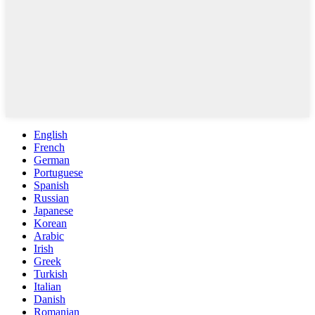
English
French
German
Portuguese
Spanish
Russian
Japanese
Korean
Arabic
Irish
Greek
Turkish
Italian
Danish
Romanian