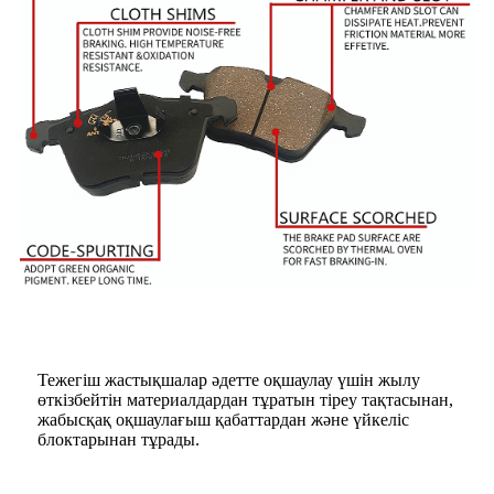
Тежегіш жастықшалар әдетте оқшаулау үшін жылу
өткізбейтін материалдардан тұратын тіреу тақтасынан,
жабысқақ оқшаулағыш қабаттардан және үйкеліс
блоктарынан тұрады.