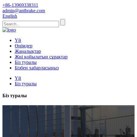
+86-13969338311
admin@antbrake.com
English
Үй
Өнімдер
Жаңалықтар
Жиі қойылатын сұрақтар
Біз туралы
Бізбен хабарласыңыз
Үй
Біз туралы
Біз туралы