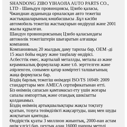
SHANDONG ZIBO YIHAOJIA AUTO PARTS CO.,
LTD - Шаньдун провинциясы, Цзибо қаласы,
Чжандиан ауданында орналасқан авто тежегіш
жастықшаларының көшбасшысы .Бұл кәсіби
автомобиль тежегіш жастықтарын өндіруші және 2001
жылы құрылған.
Шандун провинциясының Цзибо қаласындағы
автокөлік тежегіштерін шығаратын алғашқы
компания.
Компанияның 20 жылдық даму тарихы бар, OEM -ді
15 жыл бойы өңдеу және таңбалау өндірісі.
Асбесттік емес, жартылай металлды, металы аз және
керамикалық формулалар және т.б. зерттелген және
әзірленген, сонымен қатар көміртегі талшығының
жаңа формуласы бар.
Біздің барлық тежегіш өнімдері ISO/TS 16949: 2009
стандарттары мен AMECA сертификатынан өтті.
Біз өнімнің сапасын қамтамасыз ету үшін жоғары
сапалы импорттық және отандық шикізатты
қолданамыз.
Біздің өнімнің артықшылықтары жақсы тоқтату
қуатын, тозуға төзімділікті жақсартуды, шаң мен шуды
жоқтығын қамтиды.
Өндірістік қуаты 3 миллион жиынтық, 2000-нан астам
өнім үлгісі бар, цехтық алаң 16000 шаршы метрді